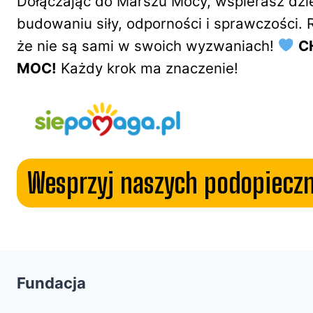
Dołączając do Marszu Mocy, wspierasz dzie
budowaniu siły, odporności i sprawczości
że nie są sami w swoich wyzwaniach!
C
MOC!
Każdy krok ma znaczenie!
Wesprzyj naszych podopiecz
Fundacja