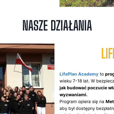
NASZE DZIAŁANIA
LI
LifePlan Academy
to
pro
wieku 7-18 lat. W bezpiecz
jak budować poczucie włas
wyzwaniami.
Program opiera się na
Met
aby był dostępny bezpłatnie