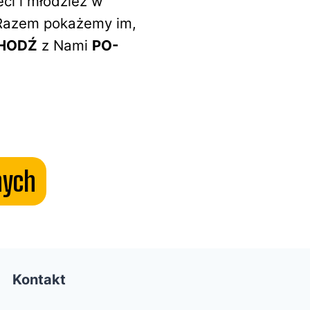
ci i młodzież w
. Razem pokażemy im,
HODŹ
z Nami
PO-
nych
Kontakt