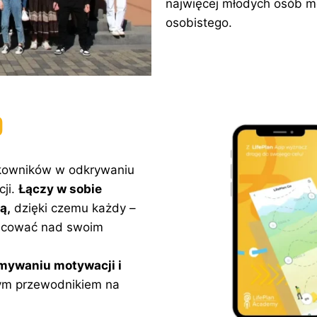
najwięcej młodych osób mo
osobistego.
P
kowników w odkrywaniu
cji.
Łączy w sobie
ą,
dzięki czemu każdy –
pracować nad swoim
mywaniu motywacji i
stym przewodnikiem na