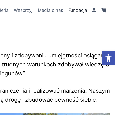
leria
Wesprzyj
Media o nas
Fundacja
Otwórz
eny i zdobywaniu umiejętności osiągania
w trudnych warunkach zdobywał wiedzę o
biegunów”.
raniczenia i realizować marzenia. Naszym
sną drogę i zbudować pewność siebie.