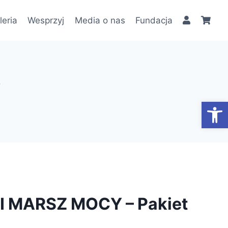
leria
Wesprzyj
Media o nas
Fundacja
Y
Otwórz
I MARSZ MOCY – Pakiet