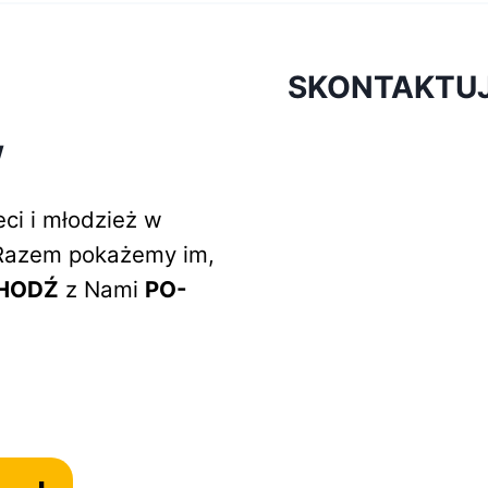
SKONTAKTUJ 
W
ci i młodzież w
. Razem pokażemy im,
HODŹ
z Nami
PO-