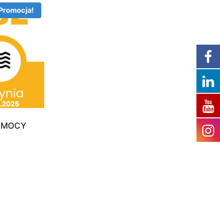
Promocja!
Z MOCY
na
:
zł.