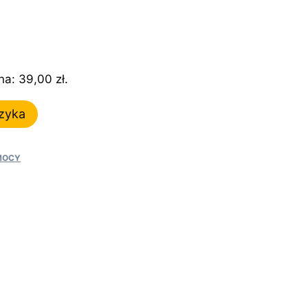
tualna
na
ena:
39,00
zł
.
nosi:
,00 zł.
zyka
 MOCY