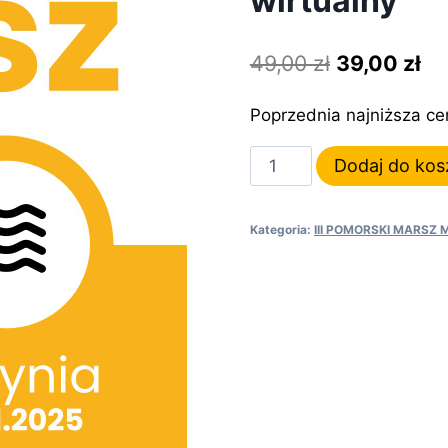
wirtualny
Pierwotna
Ak
49,00
zł
39,00
zł
cena
ce
Poprzednia najniższa c
wynosiła:
wy
ilość
49,00 zł.
39
Dodaj do kos
III
POMORSKI
Kategoria:
III POMORSKI MARSZ
MARSZ
MOCY
–
Pakiet
wirtualny