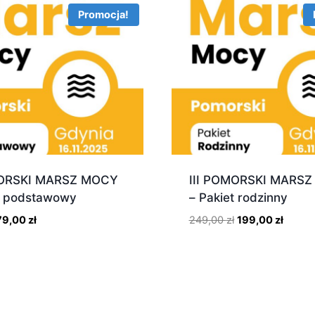
Promocja!
MORSKI MARSZ MOCY
III POMORSKI MARS
t podstawowy
– Pakiet rodzinny
Pierwotna
Aktualna
Pierwotna
Aktual
79,00
zł
249,00
zł
199,00
zł
cena
cena
cena
cena
ynosiła:
wynosi:
wynosiła:
wynosi
9,00 zł.
79,00 zł.
249,00 zł.
199,00 