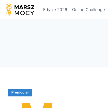
Przejdź
do
Edycje 2026
Online Challenge
treści
Promocja!