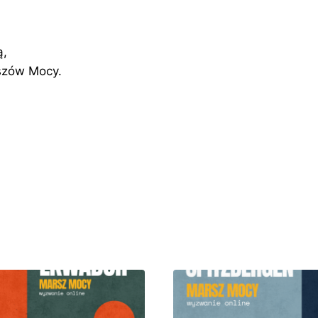
ą,
szów Mocy.