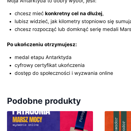
Moja Antarktyda to dobry wybór, jeśli:
chcesz mieć
konkretny cel na dłużej
,
lubisz widzieć, jak kilometry stopniowo się sumuj
chcesz rozpocząć lub domknąć serię medali Mar
Po ukończeniu otrzymujesz:
medal etapu Antarktyda
cyfrowy certyfikat ukończenia
dostęp do społeczności i wyzwania online
Podobne produkty