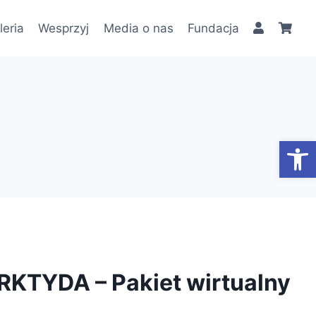
leria
Wesprzyj
Media o nas
Fundacja
Otwórz
TYDA – Pakiet wirtualny