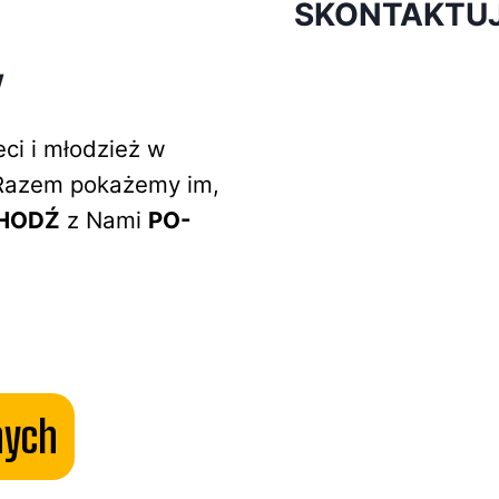
SKONTAKTUJ 
W
ci i młodzież w
. Razem pokażemy im,
HODŹ
z Nami
PO-
nych