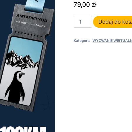
79,00
zł
ilość
Dodaj do kos
MOJA
ANTARKTYDA
Kategoria:
WYZWANIE WIRTUAL
-
Pakiet
wirtualny